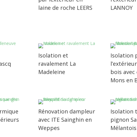
laine de roche LEERS
LANNOY
Isolation et
Isolation 
’ascq
ravalement La
l’extérieu
Madeleine
bois avec
Mons en 
ermique
Rénovation dampleur
Isolation
érieurs
avec ITE Sainghin en
pignon Sa
Weppes
Mélantois