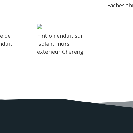
Faches th
ne de
Fintion enduit sur
nduit
isolant murs
extérieur Chereng