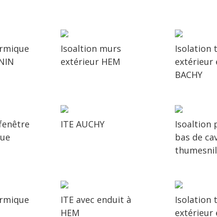
ermique
Isoaltion murs
Isolation
ENIN
extérieur HEM
extérieur
BACHY
fenêtre
ITE AUCHY
Isoaltion 
eue
bas de ca
thumesni
ermique
ITE avec enduit à
Isolation
HEM
extérieur