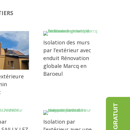
IERS
Isolation des murs
par l’extérieur avec
enduit Rénovation
globale Marcq en
Baroeul
extérieure
nin
t
par
Isolation par
r SAILLY LEZ
l’extérieur avec une