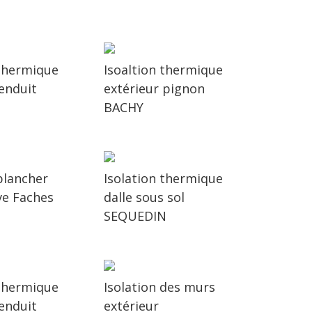
 thermique
Isoaltion thermique
 enduit
extérieur pignon
BACHY
plancher
Isolation thermique
ve Faches
dalle sous sol
l
SEQUEDIN
 thermique
Isolation des murs
 enduit
extérieur