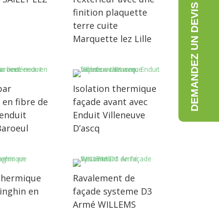
DEMANDEZ UN DEVIS GRATUIT
finition plaquette
terre cuite
Marquette lez Lille
par
Isolation thermique
r en fibre de
façade avant avec
 enduit
Enduit Villeneuve
Baroeul
D’ascq
 thermique
Ravalement de
inghin en
façade systeme D3
Armé WILLEMS