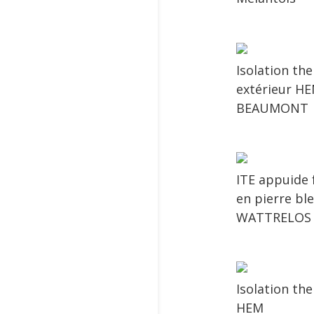
Isolation th
extérieur H
BEAUMONT
ITE appuide 
en pierre bl
WATTRELOS
Isolation th
HEM