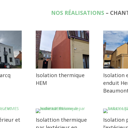
NOS RÉALISATIONS
– CHANT
arcq
Isolation thermique
Isolation 
HEM
enduit He
Beaumon
érieur et
Isolattion thermique
Isolation 
par lextérieur en
l’extérieu